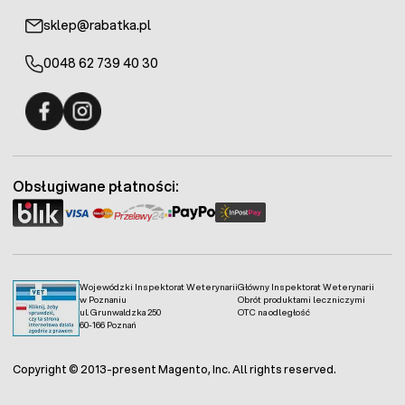
sklep@rabatka.pl
0048 62 739 40 30
Fermo - facebook
Fermo - Instagram
Obsługiwane płatności:
Wojewódzki Inspektorat Weterynarii
Główny Inspektorat Weterynarii
w Poznaniu
Obrót produktami leczniczymi
ul. Grunwaldzka 250
OTC na odległość
60-166 Poznań
Copyright © 2013-present Magento, Inc. All rights reserved.