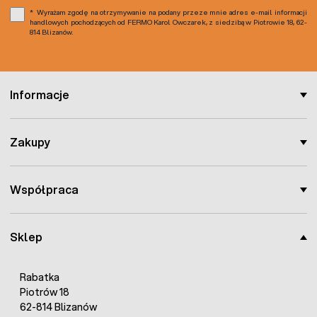
Wyrażam zgodę na otrzymywanie na podany przeze mnie adres e-mail informacji
handlowych pochodzących od FERMO Karol Owczarek, z siedzibą w Piotrowie 18, 62-
814 Blizanów.
Informacje
Zakupy
Współpraca
Sklep
Rabatka
Piotrów 18
62-814 Blizanów