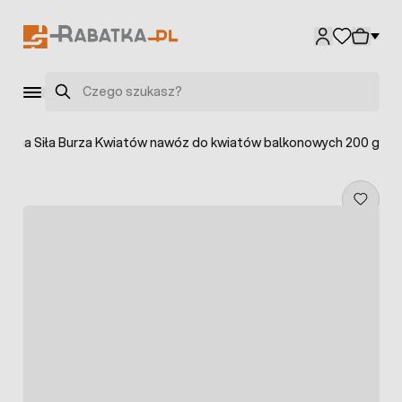
Przejdź do treści
Szukaj
iczna Siła Burza Kwiatów nawóz do kwiatów balkonowych 200 g