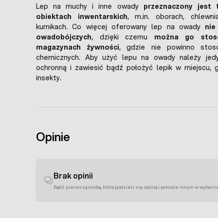
Lep na muchy i inne owady
przeznaczony jest 
obiektach inwentarskich
, m.in. oborach, chlewni
kurnikach. Co więcej oferowany lep na owady
nie
owadobójczych
, dzięki czemu
można go stos
magazynach żywności
, gdzie nie powinno stos
chemicznych. Aby użyć lepu na owady należy jedy
ochronną i zawiesić bądź położyć lepik w miejscu, 
insekty.
Opinie
Brak opinii
Bądź pierwszą osobą, która podzieli się opinią i pomoże innym w wyborz