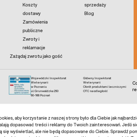
Koszty
sprzedaży
dostawy
Blog
Zamówienia
publiczne
Zwroty i
reklamacje
Zażądaj zwrotu jako gość
Wojewódzki Inspektorat
Główny Inspektorat
Weterynarii
Weterynarii
Co
w Poznaniu
Obrót produktami leczniczymi
re
ul. Grunwaldzka 250
OTC na odległość
60-166 Poznań
kies, aby korzystanie z naszej strony było dla Ciebie jak najbardz
alają dopasować treści i reklamy do Twoich zainteresowań. Jeśli si
ą się wyświetlać, ale nie będą dopasowane do Ciebie. Sprawdź poni