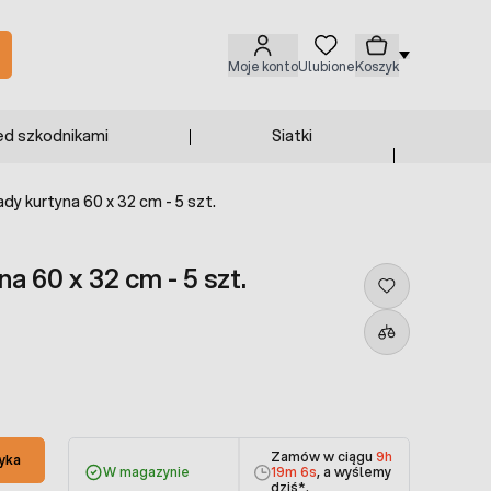
Moje konto
Ulubione
Koszyk
ed szkodnikami
Siatki
dy kurtyna 60 x 32 cm - 5 szt.
a 60 x 32 cm - 5 szt.
Zamów w ciągu
9h
yka
W magazynie
19m 6s
, a wyślemy
dziś
*.