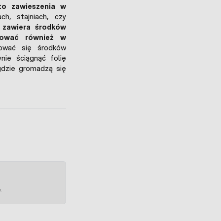
to zawieszenia w
ach, stajniach, czy
 zawiera środków
ować również w
ować się środków
nie ściągnąć folię
gdzie gromadzą się
e.