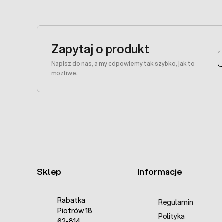
Zapytaj o produkt
Napisz do nas, a my odpowiemy tak szybko, jak to
możliwe.
Sklep
Informacje
Rabatka
Regulamin
Piotrów 18
Polityka
62-814