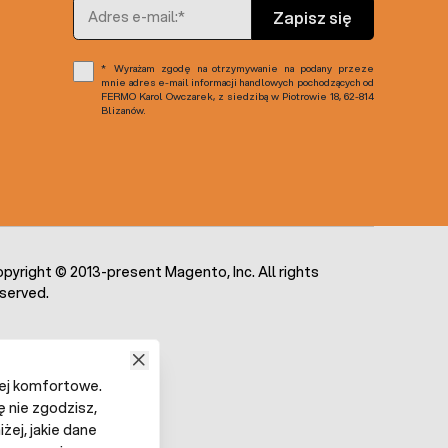
Adres e-mail
Zapisz się
Wyrażam zgodę na otrzymywanie na podany przeze
mnie adres e-mail informacji handlowych pochodzących od
FERMO Karol Owczarek, z siedzibą w Piotrowie 18, 62-814
Blizanów.
pyright © 2013-present Magento, Inc. All rights
served.
iej komfortowe.
ę nie zgodzisz,
żej, jakie dane