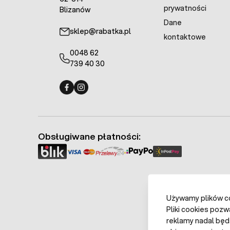
prywatności
Blizanów
Dane
sklep@rabatka.pl
kontaktowe
0048 62
739 40 30
Fermo - facebook
Fermo - Instagram
Obsługiwane płatności:
Używamy plików coo
Pliki cookies pozw
reklamy nadal będ