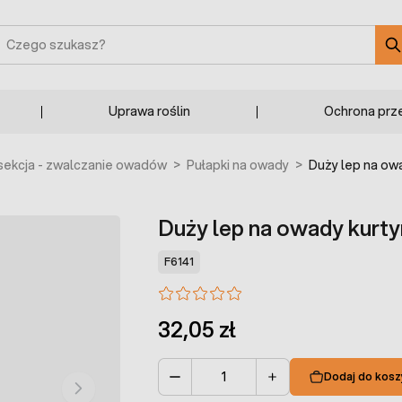
zukaj
Uprawa roślin
Ochrona prz
ekcja - zwalczanie owadów
>
Pułapki na owady
>
Duży lep na owa
Duży lep na owady kurtyn
F6141
32,05 zł
Dodaj do kosz
Ilość