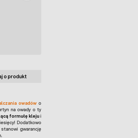
j o produkt
alczania owadów
o
urtyn na owady o ty
ącą formułę kleju
i
iesięcy! Dodatkowo
 stanowi gwarancję
.