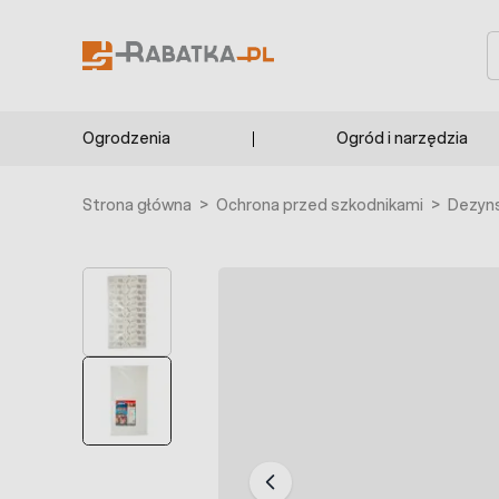
Przejdź do treści
S
Ogrodzenia
Ogród i narzędzia
Strona główna
>
Ochrona przed szkodnikami
>
Dezyns