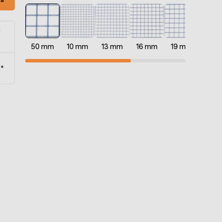
u
50 mm
10 mm
13 mm
16 mm
19 mm
25 
t*