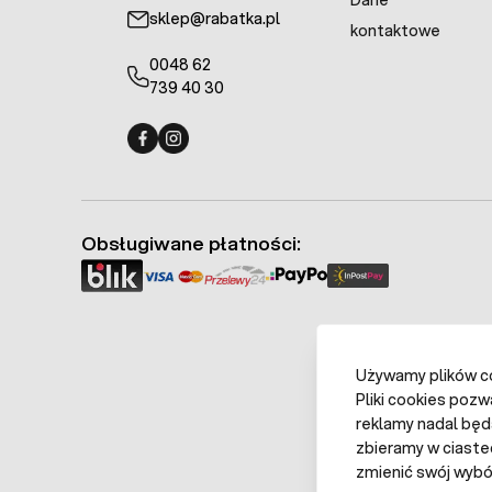
Dane
sklep@rabatka.pl
kontaktowe
0048 62
739 40 30
Fermo - facebook
Fermo - Instagram
Obsługiwane płatności:
Używamy plików coo
Pliki cookies pozw
reklamy nadal będ
zbieramy w ciaste
zmienić swój wybór