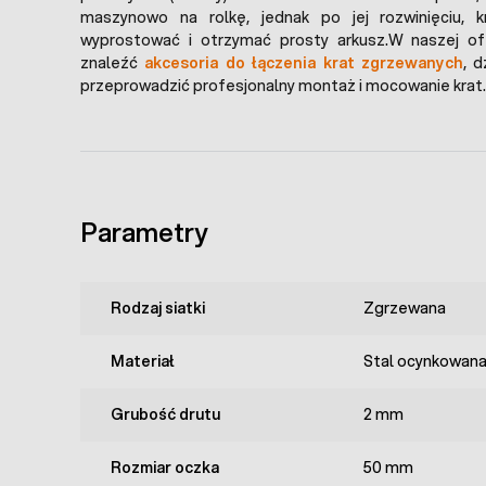
maszynowo na rolkę, jednak po jej rozwinięciu, 
wyprostować i otrzymać prosty arkusz.W naszej o
znaleźć
akcesoria do łączenia krat zgrzewanych
, 
przeprowadzić profesjonalny montaż i mocowanie krat.
Parametry
Rodzaj siatki
Zgrzewana
Materiał
Stal ocynkowan
Grubość drutu
2 mm
Rozmiar oczka
50 mm