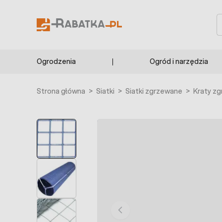
Przejdź do treści
S
Ogrodzenia
Ogród i narzędzia
Strona główna
>
Siatki
>
Siatki zgrzewane
>
Kraty z