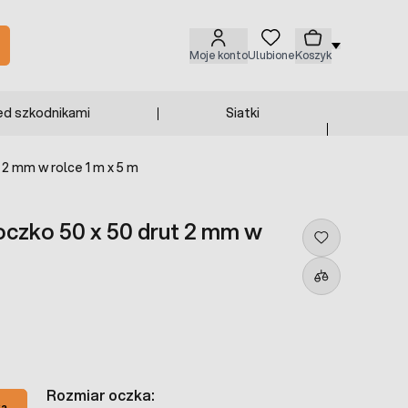
Moje konto
Ulubione
Koszyk
ed szkodnikami
Siatki
 2 mm w rolce 1 m x 5 m
oczko 50 x 50 drut 2 mm w
Rozmiar oczka:
ka