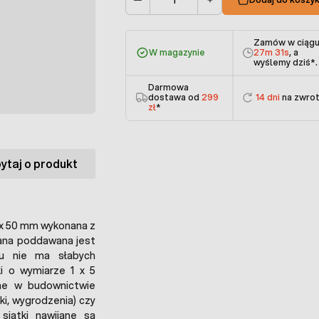
Ilość
Zamów w ciąg
W magazynie
27m 31s
, a
wyślemy dziś
*.
Darmowa
dostawa od
299
14 dni
na zwro
zł
*
ytaj o produkt
x 50 mm wykonana z
ana poddawana jest
mu nie ma słabych
i o wymiarze 1 x 5
ne w budownictwie
tki, wygrodzenia) czy
siatki nawijane są