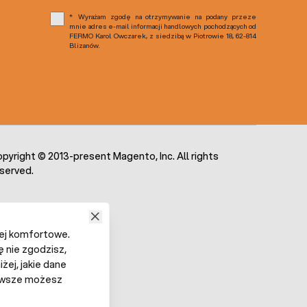
Wyrażam zgodę na otrzymywanie na podany przeze
mnie adres e-mail informacji handlowych pochodzących od
FERMO Karol Owczarek, z siedzibą w Piotrowie 18, 62-814
Blizanów.
pyright © 2013-present Magento, Inc. All rights
served.
iej komfortowe.
ę nie zgodzisz,
żej, jakie dane
 Zawsze możesz