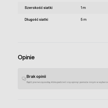
Szerokość siatki
1 m
Długość siatki
5 m
Opinie
Brak opinii
Bądź pierwszą osobą, która podzieli się opinią i pomoże innym w wyborz