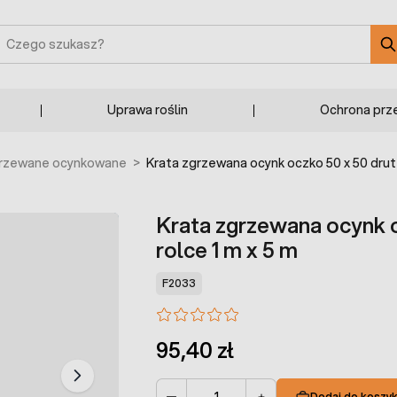
zukaj
Uprawa roślin
Ochrona prz
grzewane ocynkowane
>
Krata zgrzewana ocynk oczko 50 x 50 drut
Krata zgrzewana ocynk 
rolce 1 m x 5 m
F2033
95,40 zł
Dodaj do koszy