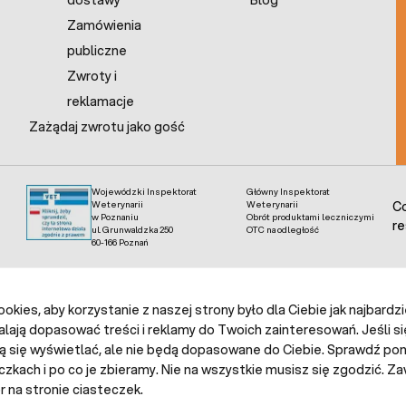
dostawy
Blog
Zamówienia
publiczne
Zwroty i
reklamacje
Zażądaj zwrotu jako gość
Wojewódzki Inspektorat
Główny Inspektorat
Weterynarii
Weterynarii
Co
w Poznaniu
Obrót produktami leczniczymi
re
ul. Grunwaldzka 250
OTC na odległość
60-166 Poznań
kies, aby korzystanie z naszej strony było dla Ciebie jak najbardz
alają dopasować treści i reklamy do Twoich zainteresowań. Jeśli si
ą się wyświetlać, ale nie będą dopasowane do Ciebie. Sprawdź poni
czkach i po co je zbieramy. Nie na wszystkie musisz się zgodzić.
 na stronie ciasteczek.