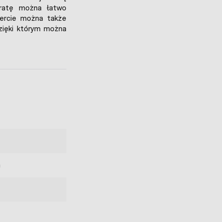
kratę można łatwo
fercie można także
dzięki którym można
a