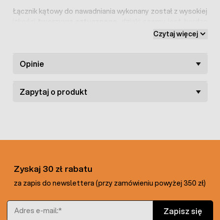
Łącznik kątowy do nawadniania wykonany został z wysokiej
jakości
tworzywa sztucznego
, dzięki czemu jest bardzo
wytrzymały i odporny na trudne warunki atmosferyczne.
Czytaj więcej
Opinie
Zapytaj o produkt
Zyskaj 30 zł rabatu
za zapis do newslettera (przy zamówieniu powyżej 350 zł)
Adres e-mail
Zapisz się