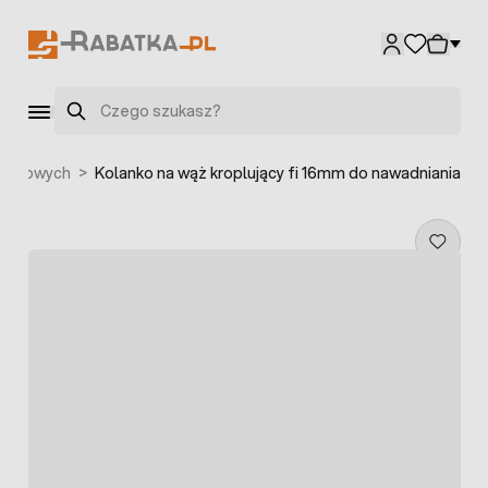
Przejdź do treści
Szukaj
grodowych
>
Kolanko na wąż kroplujący fi 16mm do nawadniania