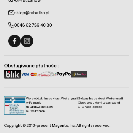
62-814 Blizanów
sklep@rabatka.pl
0048 62 739 40 30
Fermo - facebook
Fermo - Instagram
Obsługiwane płatności:
Wojewódzki Inspektorat Weterynarii
Główny Inspektorat Weterynarii
w Poznaniu
Obrót produktami leczniczymi
ul. Grunwaldzka 250
OTC na odległość
60-166 Poznań
Copyright © 2013-present Magento, Inc. All rights reserved.