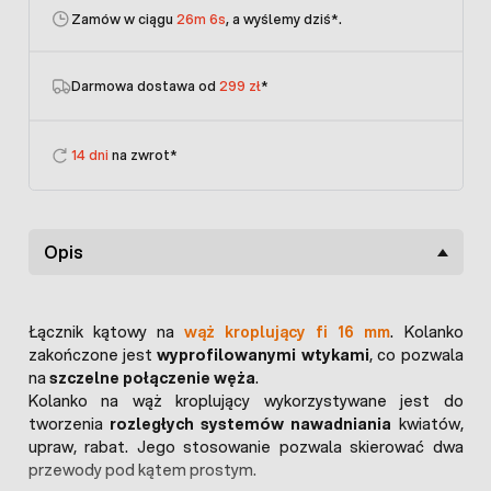
Zamów w ciągu
26m 6s
, a wyślemy dziś
*.
Darmowa dostawa od
299 zł
*
14 dni
na zwrot*
Opis
Łącznik kątowy na
wąż kroplujący fi 16 mm
. Kolanko
zakończone jest
wyprofilowanymi wtykami
, co pozwala
na
szczelne połączenie węża
.
Kolanko na wąż kroplujący wykorzystywane jest do
tworzenia
rozległych systemów nawadniania
kwiatów,
upraw, rabat. Jego stosowanie pozwala skierować dwa
przewody pod kątem prostym.