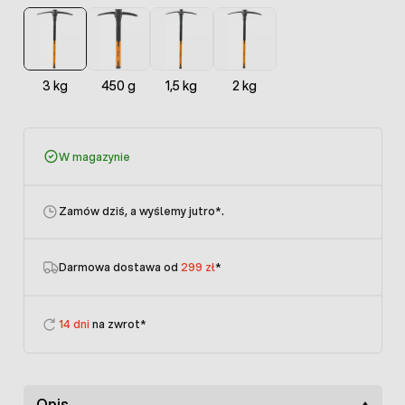
3 kg
450 g
1,5 kg
2 kg
W magazynie
Zamów dziś, a wyślemy jutro
*.
Darmowa dostawa od
299 zł
*
14 dni
na zwrot*
Opis