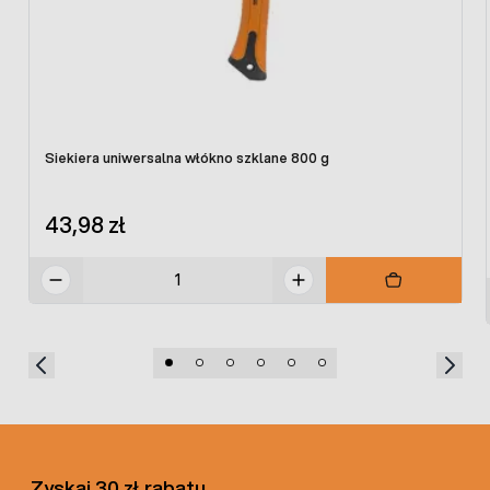
Sztywny i odporny na zginanie
Bezpieczny i pewny
Doskonałe narzędzie do trudnych prac
ogrodowych
Dane techniczne:
Siekiera uniwersalna włókno szklane 800 g
Waga: 3000 g
Długość trzonka: 90 cm
Szerokość głowicy: 48 cm
43,98 zł
Materiał: stal hartowana, włókno szklane, guma
Kolor: pomarańczowo-czarny
W naszej ofercie dostępne są również inne
narzędzia
ogrodnicze
.
Zyskaj 30 zł rabatu