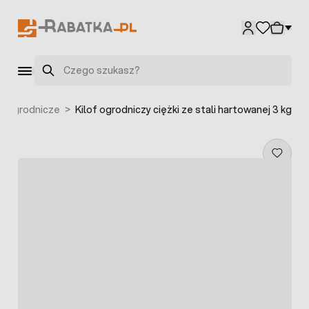
Przejdź do treści
Szukaj
a ogrodnicze
>
Kilof ogrodniczy ciężki ze stali hartowanej 3 kg