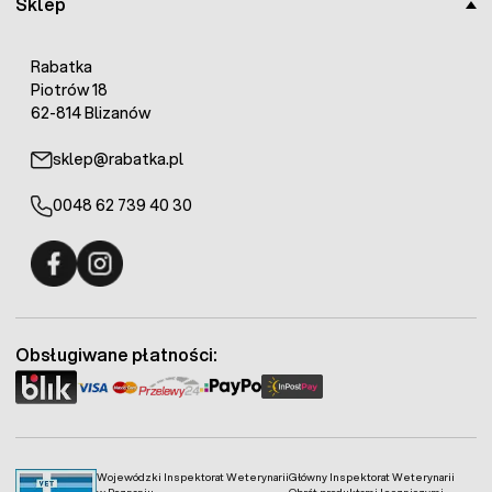
Sklep
Rabatka
Piotrów 18
62-814 Blizanów
sklep@rabatka.pl
0048 62 739 40 30
Fermo - facebook
Fermo - Instagram
Obsługiwane płatności:
Wojewódzki Inspektorat Weterynarii
Główny Inspektorat Weterynarii
w Poznaniu
Obrót produktami leczniczymi