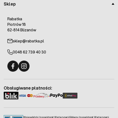
Sklep
Rabatka
Piotrów 18
62-814 Blizanów
sklep@rabatka.pl
0048 62 739 40 30
Fermo - facebook
Fermo - Instagram
Obsługiwane płatności:
Wojewódzki Inspektorat Weterynarii
Główny Inspektorat Weterynarii