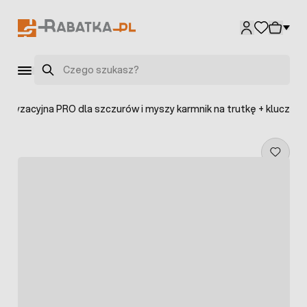
Przejdź do treści
Szukaj
ratyzacyjna PRO dla szczurów i myszy karmnik na trutkę + klucz