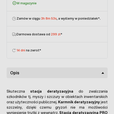
W magazynie
Zamów w ciągu
3h 8m 53s
, a wyślemy w poniedziałek
*.
Darmowa dostawa od
299 zł
*
14 dni
na zwrot*
Opis
Skuteczna
stacja deratyzacyjna
do zwalczania
szkodników tj. myszy i szczury w obiektach inwentarskich
oraz użyteczności publicznej.
Karmnik deratyzacyjny
jest
szczelny, dzięki czemu gryzoń nie ma możliwości
wyniesienie trutki z wewnątrz.
Stacja deratyzacyjna PRO