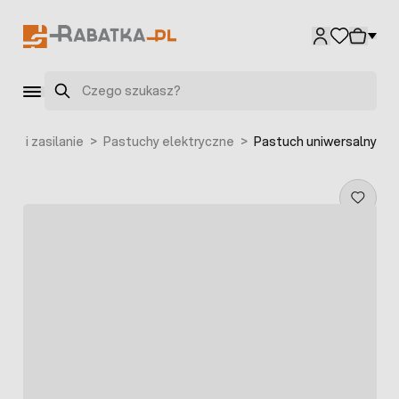
Przejdź do treści
Szukaj
ory i zasilanie
>
Pastuchy elektryczne
>
Pastuch uniwersalny