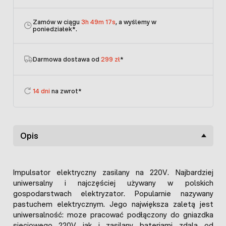
Zamów w ciągu
3h 49m 17s
, a wyślemy w
poniedziałek
*.
Darmowa dostawa od
299 zł
*
14 dni
na zwrot*
Opis
Impulsator elektryczny zasilany na 220V. Najbardziej
uniwersalny i najczęściej używany w polskich
gospodarstwach elektryzator. Popularnie nazywany
pastuchem elektrycznym. Jego największa zaletą jest
uniwersalność: moze pracować podłączony do gniazdka
sieciowego 220V jak i zasilany bateriami zdala od