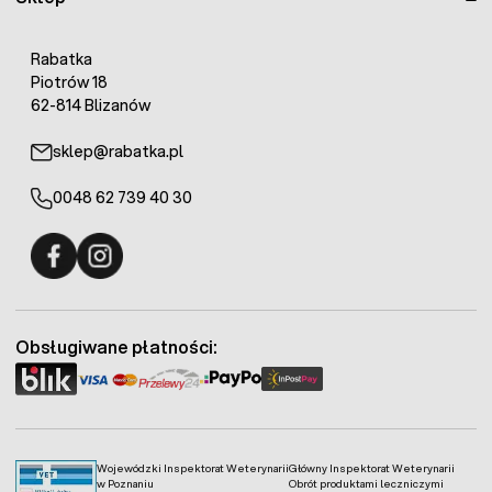
Rabatka
Piotrów 18
62-814 Blizanów
sklep@rabatka.pl
0048 62 739 40 30
Fermo - facebook
Fermo - Instagram
Obsługiwane płatności:
Wojewódzki Inspektorat Weterynarii
Główny Inspektorat Weterynarii
w Poznaniu
Obrót produktami leczniczymi