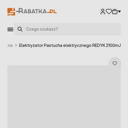
Przejdź do treści
Szukaj
tryczne
>
Elektryzator Pastucha elektrycznego REDYK 2100mJ