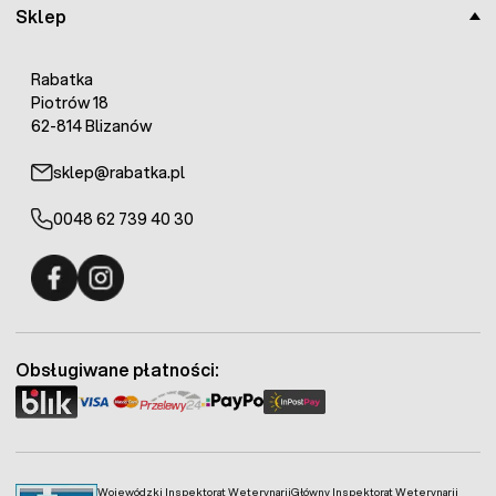
Sklep
Rabatka
Piotrów 18
62-814 Blizanów
sklep@rabatka.pl
0048 62 739 40 30
Fermo - facebook
Fermo - Instagram
Obsługiwane płatności:
Wojewódzki Inspektorat Weterynarii
Główny Inspektorat Weterynarii