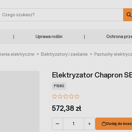
zukaj
Uprawa roślin
Ochrona prz
enia elektryczne
>
Elektryzatory i zasilanie
>
Pastuchy elektryc
Elektryzator Chapron SE
F1580
572,38 zł
Dodaj do kosz
Ilość