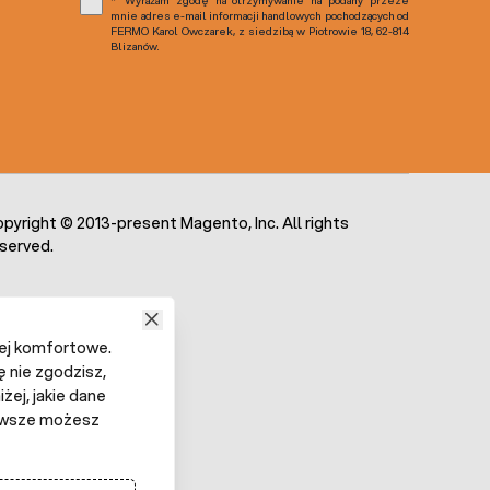
mnie adres e-mail informacji handlowych pochodzących od
FERMO Karol Owczarek, z siedzibą w Piotrowie 18, 62-814
Blizanów.
pyright © 2013-present Magento, Inc. All rights
served.
iej komfortowe.
ę nie zgodzisz,
żej, jakie dane
 Zawsze możesz