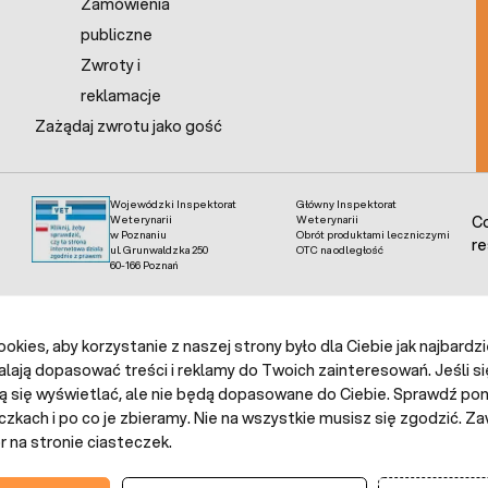
Zamówienia
publiczne
Zwroty i
reklamacje
Zażądaj zwrotu jako gość
Wojewódzki Inspektorat
Główny Inspektorat
Weterynarii
Weterynarii
Co
w Poznaniu
Obrót produktami leczniczymi
re
ul. Grunwaldzka 250
OTC na odległość
60-166 Poznań
kies, aby korzystanie z naszej strony było dla Ciebie jak najbardz
alają dopasować treści i reklamy do Twoich zainteresowań. Jeśli si
ą się wyświetlać, ale nie będą dopasowane do Ciebie. Sprawdź poni
czkach i po co je zbieramy. Nie na wszystkie musisz się zgodzić.
 na stronie ciasteczek.