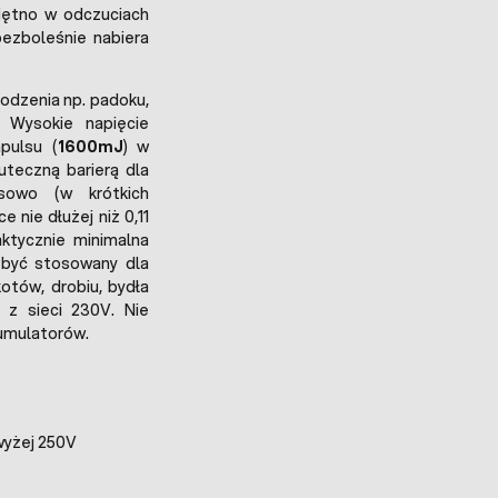
iętno w odczuciach
bezboleśnie nabiera
odzenia np. padoku,
 Wysokie napięcie
pulsu (
1600mJ
) w
teczną barierą dla
lsowo (w krótkich
 nie dłużej niż 0,11
aktycznie minimalna
być stosowany dla
otów, drobiu, bydła
 z sieci 230V. Nie
kumulatorów.
yżej 250V