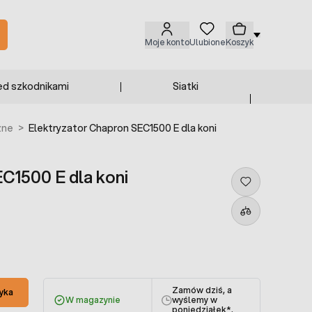
Moje konto
Ulubione
Koszyk
ed szkodnikami
Siatki
zne
>
Elektryzator Chapron SEC1500 E dla koni
C1500 E dla koni
Zamów dziś, a
yka
W magazynie
wyślemy w
poniedziałek
*.