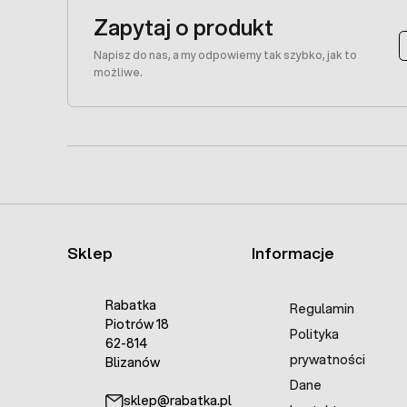
Zapytaj o produkt
Napisz do nas, a my odpowiemy tak szybko, jak to
możliwe.
Sklep
Informacje
Rabatka
Regulamin
Piotrów 18
Polityka
62-814
prywatności
Blizanów
Dane
sklep@rabatka.pl