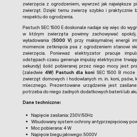
zwierzęcia z ogrodzeniem, wywrzeć jak największe p
zwierząt. Dzięki temu zwierzę szybko i praktycznie 
respektu do ogrodzenia.
Pastuch SEC 1500 E doskonale nadaje się więc do wygr
w którym zwierzęta powinny zachowywać spokój.
wyładowania (
5000 V
) przy maksymalnej energii im
momencie zetknięcia psa z ogrodzeniem stanowi sku
zwierzęcia. Ponieważ elektryzator pracuje impu
odstępach czasu generuje impulsy elektryczne trwające
sekundy) ilość pobieranej przez niego mocy jest pr
(zaledwie
4W
)
Pastuch dla koni
SEC 1500 B może 
zwierząt domowych i hodowlanych m. in. koni, psów, k
mlecznego. Prezentowane urządzenie jest zasilane
potrzeba do niego żadnych dodatkowych baterii lub a
Dane techniczne:
Napięcie zasilania: 230V/50Hz
Wbudowany system ochrony antyprzepięciowy pow
Moc pobierana: 4 W
Napięcie biegu jałowego: 5000V