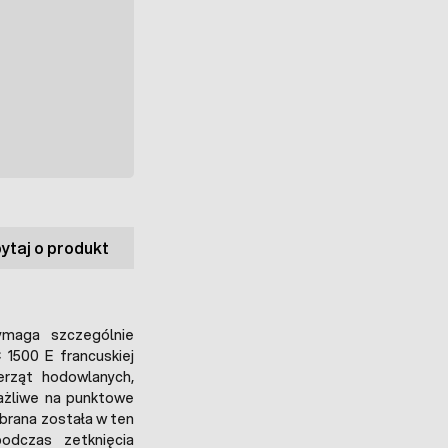
ytaj o produkt
aga szczególnie
 1500 E francuskiej
rząt hodowlanych,
rażliwe na punktowe
obrana została w ten
dczas zetknięcia