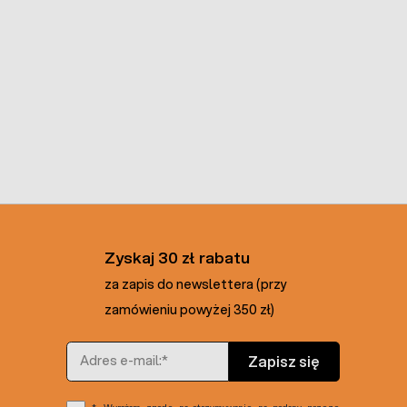
Zyskaj 30 zł rabatu
za zapis do newslettera (przy
zamówieniu powyżej 350 zł)
Adres e-mail
Zapisz się
Wyrażam zgodę na otrzymywanie na podany przeze