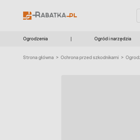
Przejdź do treści
S
Ogrodzenia
Ogród i narzędzia
Strona główna
>
Ochrona przed szkodnikami
>
Ogrodz