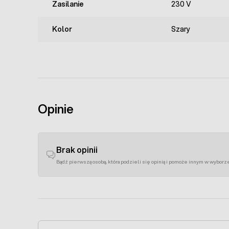
Zasilanie
230 V
Kolor
Szary
Opinie
Brak opinii
Bądź pierwszą osobą, która podzieli się opinią i pomoże innym w wyborz