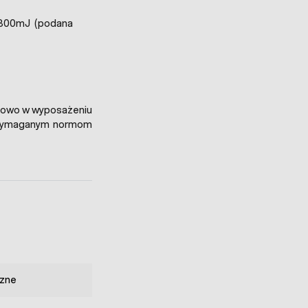
 1300mJ (podana
tkowo w wyposażeniu
a wymaganym normom
zne