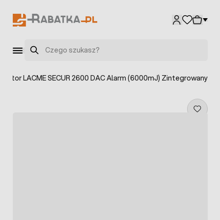
Przejdź do treści
Szukaj
ryzator LACME SECUR 2600 DAC Alarm (6000mJ) Zintegrowany