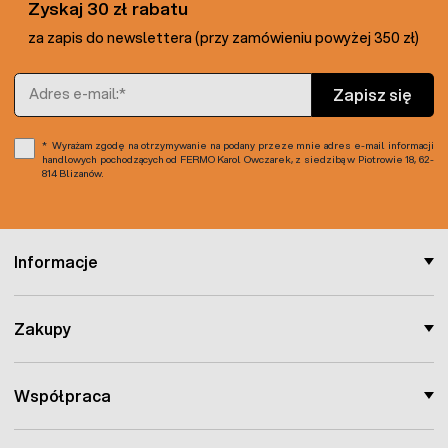
Zyskaj 30 zł rabatu
Złącze umożliwiające podłączenie do systemu
alarmowego syren, świateł lub
modemu
za zapis do newslettera (przy zamówieniu powyżej 350 zł)
telefonicznego
Kompatybilny z transponderami self-test
Adres e-mail
automatyczny test jakości uziemienia
Zapisz się
wskaźnik impulsu zwrotnego z ogrodzenia
redukcja mocy wyjścia
Wyrażam zgodę na otrzymywanie na podany przeze mnie adres e-mail informacji
zabezpieczenie przed niekontrolowanym
handlowych pochodzących od FERMO Karol Owczarek, z siedzibą w Piotrowie 18, 62-
814 Blizanów.
rozłączeniem
Moc elektryzatora pozwala na prowadzenie ogrodzenia w
trudnych i bardzo trudnych warunkach, w miejscach gdzie
Informacje
straty złej izolacji są bardzo częste (wadliwy izolator,
przerastanie trawą, gałęzie drzew i krzewów itp.)
Zakupy
Szczegóły techniczne:
Zasilanie:
230V
Współpraca
Napięcie wyjściowe impulsu:
15000V
Pobór mocy:
16 WATT
Maksymalna energia impulsu:
6 000 mJ