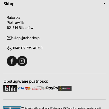
Częstotliwość impulsu:
50 imp.
Sklep
Czas trwania impulsu:
1/700 s
Max. długość linii ogrodzenia:
350km
Rabatka
Gwarancja:
2 lata!
Piotrów 18
62-814 Blizanów
sklep@rabatka.pl
0048 62 739 40 30
Fermo - facebook
Fermo - Instagram
Obsługiwane płatności:
Wojewódzki Inspektorat Weterynarii
Główny Inspektorat Weterynarii