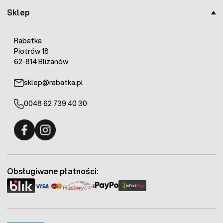
Sklep
Dane techniczne:
Napięcie zasilania: 230V/50Hz
Wbudowany system ochrony antyprzepięciowy
Rabatka
powyżej 250V
Piotrów 18
Moc pobierana: 12 W
62-814 Blizanów
Napięcie biegu jałowego: 13500V
Maksymalna energia impulsu: 5000mJ
sklep@rabatka.pl
Maksymalna energia rozładowania (uśredniona):
4500mJ (podana na obudowie)
0048 62 739 40 30
Długość ogrodzenia maksymalna: 200km (50km na
zacisku połowy mocy)
Wyprodukowano we Francji
Gwarancja: 3 lata
Fermo - facebook
Fermo - Instagram
Pastuch wyposażony jest w sytem wizualnej kontroli
ogrodzenia. Realizuje to migająca kontrolka informująca o
Obsługiwane płatności:
częstotliwości generowania impulsów oraz ich napięciu.
Elektryzator ma możliwość montażu na ścianie.
Urządzenie odpowiada wymaganym normom Unii
Europejskiej (CE)