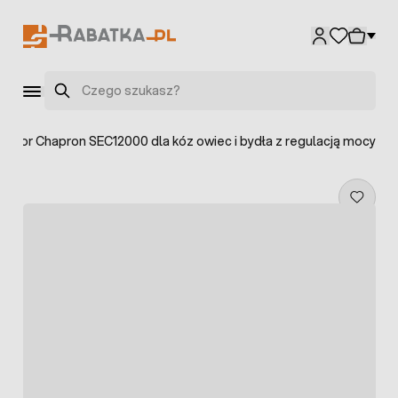
Przejdź do treści
Szukaj
yzator Chapron SEC12000 dla kóz owiec i bydła z regulacją mocy