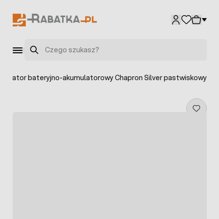
Przejdź do treści
Szukaj
tryzator bateryjno-akumulatorowy Chapron Silver pastwiskowy