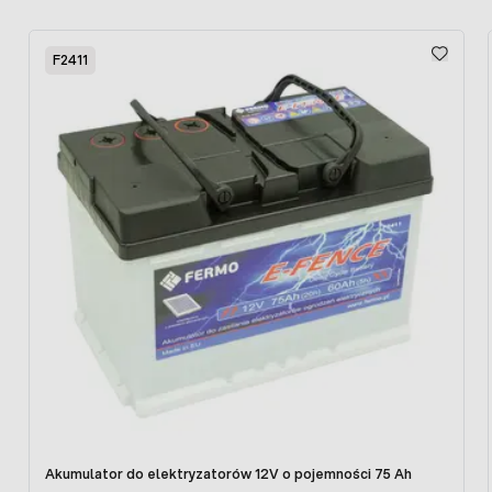
Długość ogrodzenia: 10km
Wyprodukowano we Francji
Press to skip carousel
Gwarancja: 12 miesięcy
F2411
Urządzenie odpowiada wymaganym normom Unii
Europejskiej (CE)
Akumulator do elektryzatorów 12V o pojemności 75 Ah