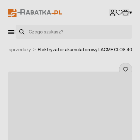
Przejdź do treści
Szukaj
 ze sprzedaży
>
Elektryzator akumulatorowy LACME CLOS 40