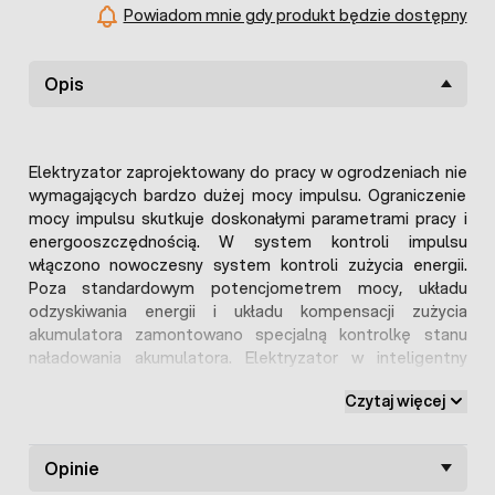
Powiadom mnie gdy produkt będzie dostępny
Opis
Elektryzator zaprojektowany do pracy w ogrodzeniach nie
wymagających bardzo dużej mocy impulsu. Ograniczenie
mocy impulsu skutkuje doskonałymi parametrami pracy i
energooszczędnością. W system kontroli impulsu
włączono nowoczesny system kontroli zużycia energii.
Poza standardowym potencjometrem mocy, układu
odzyskiwania energii i układu kompensacji zużycia
akumulatora zamontowano specjalną kontrolkę stanu
naładowania akumulatora. Elektryzator w inteligentny
sposób samoczynnie potrafi określić stan baterii
Czytaj więcej
zasilającej i dostosować swoją pracę tak by impuls
elektryczny na ogrodzeniu był optymalny. W
elektryzatorze Clos 40 zainstalowano technologię "Eco
Opinie
1/5", która znacznie ogranicza zużycie akumulatora, polega