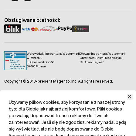
Fermo - facebook
Fermo - Instagram
Obsługiwane płatności:
Wojewódzki Inspektorat Weterynarii
Główny Inspektorat Weterynarii
w Poznaniu
Obrót produktami leczniczymi
ul. Grunwaldzka 250
OTC na odległość
60-166 Poznań
Copyright © 2013-present Magento, Inc. All rights reserved.
Używamy plików cookies, aby korzystanie z naszej strony
było dla Ciebie jak najbardziej komfortowe. Pliki cookies
pozwalają dopasować treści i reklamy do Twoich
zainteresowań. Jeśli się nie zgodzisz, reklamy nadal będą
się wyświetlać, ale nie będą dopasowane do Ciebie.
Sprawdź poniżej, jakie dane zbieramy w ciasteczkach i po