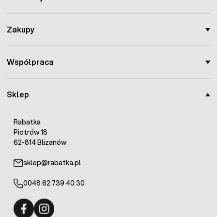
Zasilanie:
Akumulator 9-12V
Napięcie wyjściowe impulsu:
10000V
Pobór mocy:
2 WATT
Zakupy
Maksymalna energia impulsu:
600 mJ
Częstotliwość impulsu:
50 imp.
Czas trwania impulsu:
1/1000 s
Współpraca
Max. długość linii ogrodzenia:
22km
Gwarancja:
2 lata!
Sklep
Posiadamy szeroki wybór
elektryzatorów
i pastuchów
oraz inne
akcesoria do grodzenia pastwisk
.
Rabatka
Piotrów 18
62-814 Blizanów
sklep@rabatka.pl
0048 62 739 40 30