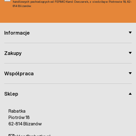
handlowych pochodzących od FERMO Karol Owczarek, z siedzibą w Piotrowie 18, 62-
814 Blizanów.
Informacje
Zakupy
Współpraca
Sklep
Rabatka
Piotrów 18
62-814 Blizanów