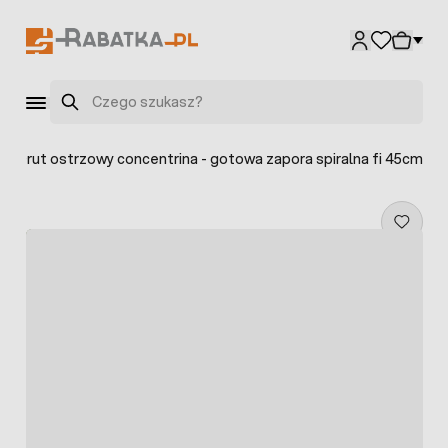
Przejdź do treści
Szukaj
>
Drut ostrzowy concentrina - gotowa zapora spiralna fi 45cm