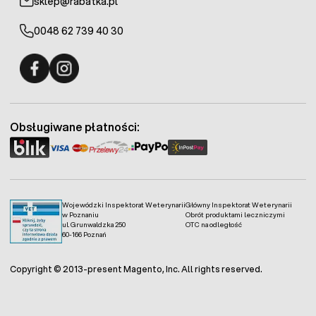
sklep@rabatka.pl
0048 62 739 40 30
Fermo - facebook
Fermo - Instagram
Obsługiwane płatności:
Wojewódzki Inspektorat Weterynarii
Główny Inspektorat Weterynarii
w Poznaniu
Obrót produktami leczniczymi
ul. Grunwaldzka 250
OTC na odległość
60-166 Poznań
Copyright © 2013-present Magento, Inc. All rights reserved.