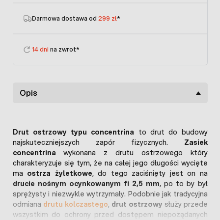
Darmowa dostawa od
299 zł
*
14 dni
na zwrot*
Opis
Drut ostrzowy typu concentrina
to drut do budowy
najskuteczniejszych zapór fizycznych.
Zasiek
concentrina
wykonana z drutu ostrzowego który
charakteryzuje się tym, że na całej jego długości wycięte
ma
ostrza żyletkowe
, do tego zaciśnięty jest on na
drucie nośnym ocynkowanym fi 2,5 mm
, po to by był
sprężysty i niezwykle wytrzymały. Podobnie jak tradycyjna
odmiana
drutu kolczastego
,
drut ostrzowy
służy przede
wszystkim do ochrony przed dostępem niepożądanych