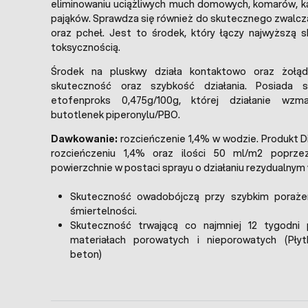
eliminowaniu uciążliwych much domowych, komarów, k
pająków. Sprawdza się również do skutecznego zwalcza
oraz pcheł. Jest to środek, który łączy najwyższą 
toksycznością.
Środek na pluskwy działa kontaktowo oraz żołą
skuteczność oraz szybkość działania. Posiada s
etofenproks 0,475g/100g, której działanie wzm
butotlenek piperonylu/PBO.
Dawkowanie:
rozcieńczenie 1,4% w wodzie. Produkt 
rozcieńczeniu 1,4% oraz ilości 50 ml/m2 poprzez
powierzchnie w postaci sprayu o działaniu rezydualnym 
Skuteczność owadobójczą przy szybkim porażeni
śmiertelności.
Skuteczność trwającą co najmniej 12 tygodni
materiałach porowatych i nieporowatych (Płyt
beton)