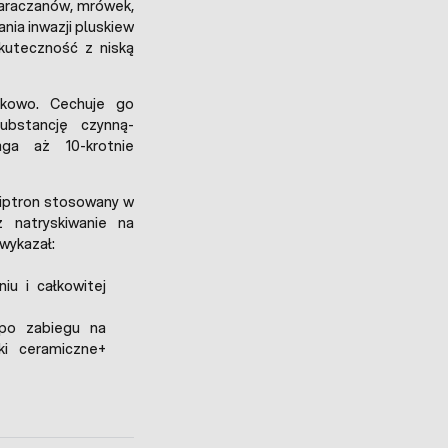
araczanów, mrówek,
nia inwazji pluskiew
skuteczność z niską
dkowo. Cechuje go
ubstancję czynną-
aga aż 10-krotnie
Diptron stosowany w
 natryskiwanie na
wykazał:
u i całkowitej
 po zabiegu na
ki ceramiczne+