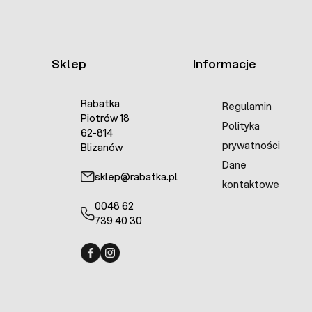
Sklep
Informacje
Rabatka
Regulamin
Piotrów 18
Polityka
62-814
prywatności
Blizanów
Dane
sklep@rabatka.pl
kontaktowe
0048 62
739 40 30
Fermo - facebook
Fermo - Instagram