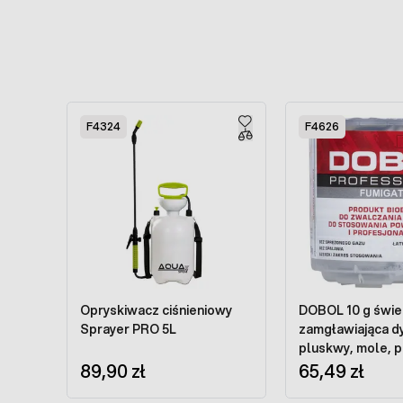
Press to skip carousel
F4324
F4626
Opryskiwacz ciśnieniowy
DOBOL 10 g świe
Sprayer PRO 5L
zamgławiająca d
pluskwy, mole, pc
89,90 zł
owady
65,49 zł