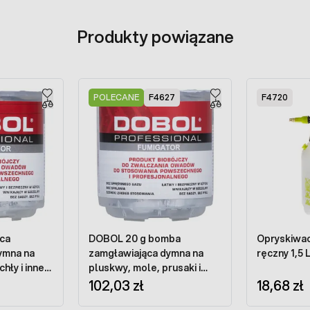
Produkty powiązane
POLECANE
F4627
F4720
ca
DOBOL 20 g bomba
Opryskiwac
ymna na
zamgławiająca dymna na
ręczny 1,5 
hły i inne
pluskwy, mole, prusaki i
inne owady
102,03 zł
18,68 zł