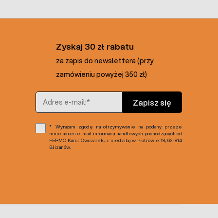
Zyskaj 30 zł rabatu
za zapis do newslettera (przy
zamówieniu powyżej 350 zł)
Adres e-mail
Zapisz się
Wyrażam zgodę na otrzymywanie na podany przeze
mnie adres e-mail informacji handlowych pochodzących od
FERMO Karol Owczarek, z siedzibą w Piotrowie 18, 62-814
Blizanów.