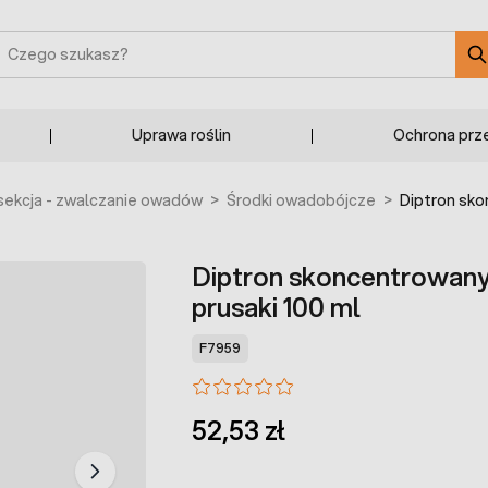
zukaj
Uprawa roślin
Ochrona prz
ekcja - zwalczanie owadów
>
Środki owadobójcze
>
Diptron sko
Diptron skoncentrowany
prusaki 100 ml
F7959
52,53 zł