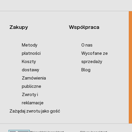
Zakupy
Współpraca
Metody
O nas
płatności
Wycofane ze
Koszty
sprzedaży
dostawy
Blog
Zamówienia
publiczne
Zwroty i
reklamacje
Zażądaj zwrotu jako gość
Wojewódzki Inspektorat
Główny Inspektorat