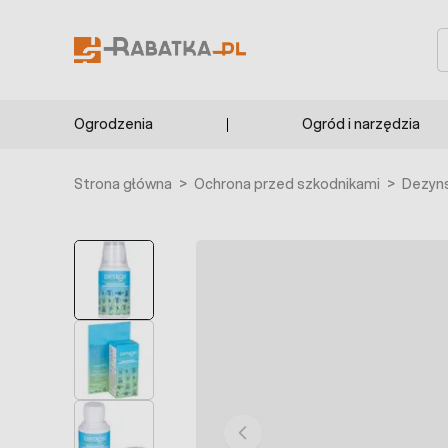
Przejdź do treści
S
Ogrodzenia
Ogród i narzędzia
Strona główna
>
Ochrona przed szkodnikami
>
Dezyns