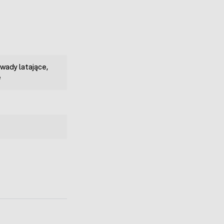
Owady latające,
e