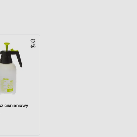
z ciśnieniowy
L