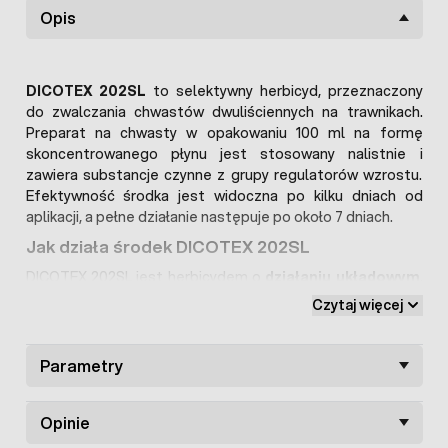
Opis
DICOTEX 202SL
to selektywny herbicyd, przeznaczony
do zwalczania chwastów dwuliściennych na trawnikach.
Preparat na chwasty w opakowaniu 100 ml na formę
skoncentrowanego płynu jest stosowany nalistnie i
zawiera substancje czynne z grupy regulatorów wzrostu.
Efektywność środka jest widoczna po kilku dniach od
aplikacji, a pełne działanie następuje po około 7 dniach.
Jak działa środek DICOTEX 202SL
DICOTEX 202SL jest herbicydem o
działaniu układowym
.
Preparat wnika do rośliny i krąży razem z sokami
Czytaj więcej
rozprowadzając substancję czynną po całej roślinie.
Zawartość substancji czynnej w środku DICOTEX
Parametry
202SL
2,4-D (związek z grupy fenoksykwasów) – 70 g/l (6,59 %);
MCPA (związek z grupy fenoksykwasów) – 70 g/l (6,59%);
Opinie
mekoprop-P (związek z grupy fenoksykwasów ) – 42 g/l