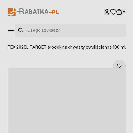
Przejdź do treści
Szukaj
ICOTEX 202SL TARGET środek na chwasty dwuliścienne 100 ml