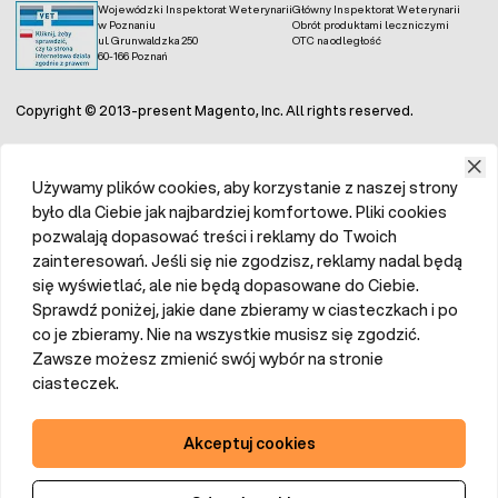
Wojewódzki Inspektorat Weterynarii
Główny Inspektorat Weterynarii
w Poznaniu
Obrót produktami leczniczymi
ul. Grunwaldzka 250
OTC na odległość
60-166 Poznań
Copyright © 2013-present Magento, Inc. All rights reserved.
Używamy plików cookies, aby korzystanie z naszej strony
było dla Ciebie jak najbardziej komfortowe. Pliki cookies
pozwalają dopasować treści i reklamy do Twoich
zainteresowań. Jeśli się nie zgodzisz, reklamy nadal będą
się wyświetlać, ale nie będą dopasowane do Ciebie.
Sprawdź poniżej, jakie dane zbieramy w ciasteczkach i po
co je zbieramy. Nie na wszystkie musisz się zgodzić.
Zawsze możesz zmienić swój wybór na stronie
ciasteczek.
Akceptuj cookies