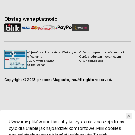
Fermo - facebook
Fermo - Instagram
Obsługiwane płatności:
Wojewódzki Inspektorat Weterynarii
Główny Inspektorat Weterynarii
w Poznaniu
Obrót produktami leczniczymi
ul. Grunwaldzka 250
OTC na odległość
60-166 Poznań
Copyright © 2013-present Magento, Inc. All rights reserved.
Używamy plików cookies, aby korzystanie z naszej strony
było dla Ciebie jak najbardziej komfortowe. Pliki cookies
pozwalają dopasować treści i reklamy do Twoich