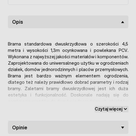
Opis
Brama standardowa dwuskrzydłowa o szerokości 4,5
metra i wysokości 1,3m ocynkowana i powlekana PCV.
Wykonana z najwyższej jakości materiałów i komponentów.
Zaprojektowana do uniwersalnego użytku w ogrodzeniach
działek, domów jednorodzinnych i placów przemysłowych.
Brama jest bardzo ważnym elementem ogrodzenia,
dlatego też należy prawidłowo dobrać parametry i rodzaj
bramy. Zaletami bramy dwuskrzydłowej jest ich duża
estetyka i funkcjonalność. Doskonale nadają się do
zamknięcia wjazdów do domów jednorodzinnych, obiektów
przemysłowych, hal, magazynów oraz placów i parkingów.
Czytaj więcej
Projekt oferowanej bramy jest bardzo uniwersalny,
wizualnie i funkcjonalnie pasuje do ogrodzeń panelowych,
siatki ogrodzeniowej, a nawet ogrodzeń betonowych.
Opinie
Oferta dotyczy kompletnego zestawu (kompletnej