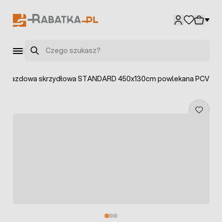
Przejdź do treści
Szukaj
a wjazdowa skrzydłowa STANDARD 450x130cm powlekana PCV