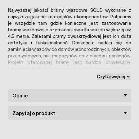
Najwyższej jakości bramy wjazdowe SOLID wykonane z
najwyższej jakości materiałów i komponentów. Polecamy
je wszędzie tam gdzie konieczne jest zastosowanie
bramy wjazdowej o szerokości światła wjazdu większej niż
4,5 metra. Zaletami bramy dwuskrzydłowej jest ich duża
estetyka i funkcjonalność. Doskonale nadają się do
zamknięcia wjazdów do domów jednorodzinnych, obiektów
przemysłowych, hal, magazynów oraz placów i parkingów.
Projekt oferowanej bramy jest bardzo uniwersalny,
wizualnie i funkcjonalnie pasuje do ogrodzeń panelowych,
siatki ogrodzeniowej, a nawet ogrodzeń betonowych.
Czytaj więcej
Oferta dotyczy kompletnego zestawu (kompletnej
bramy) w skład, którego wchodzą:
Opinie
skrzydła 2 sztuki (możemy wykonać skrzydła
asymetryczne )
2 słupki
Zapytaj o produkt
komplet zawiasów
zamek z klamką
Wszystko gotowe do zamontowania w gotowym
ogrodzeniu.