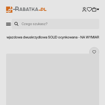
Przejdź do treści
Szukaj
ama wjazdowa dwuskrzydłowa SOLID ocynkowana - NA WYMIAR