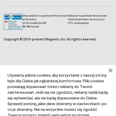
Wojewódzki Inspektorat Weterynarii
Główny Inspektorat Weterynarii
w Poznaniu
Obrót produktami leczniczymi
ul. Grunwaldzka 250
OTC na odległość
60-166 Poznań
Copyright © 2013-present Magento, Inc. All rights reserved.
Używamy plików cookies, aby korzystanie z naszej strony
było dla Ciebie jak najbardziej komfortowe. Pliki cookies
pozwalają dopasować treści i reklamy do Twoich
zainteresowań. Jeśli się nie zgodzisz, reklamy nadal będą
się wyświetlać, ale nie będą dopasowane do Ciebie.
Sprawdź poniżej, jakie dane zbieramy w ciasteczkach i po
co je zbieramy. Nie na wszystkie musisz się zgodzić.
Zawsze możesz zmienić swój wybór na stronie