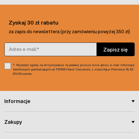
Lata doświadczeń pozwoliły zaprojektować lekką i łatwą w
użytkowaniu bramę o dużej wytrzymałości i trwałości.
Zyskaj 30 zł rabatu
Zabezpieczenie antykorozyjne stanowi powłoka ZN: Ocynk
ogniowy . Słupki wykonane są na bazie profila zamkniętego
za zapis do newslettera (przy zamówieniu powyżej 350 zł)
- przekrój kwadratowylub prostokątny. Ramę stanowi
profil (najczęściej 50x50mm). Do wypełnienia użyto paneli
Adres e-mail
Zapisz się
zgrzewanych z przeprofilowaniami Fortis. W polu ilość przy
zamówieniu należt wprowadzić powierzchnię bramy,
Wyrażam zgodę na otrzymywanie na podany przeze mnie adres e-mail informacji
handlowych pochodzących od FERMO Karol Owczarek, z siedzibą w Piotrowie 18, 62-
814 Blizanów.
Informacje
Zakupy