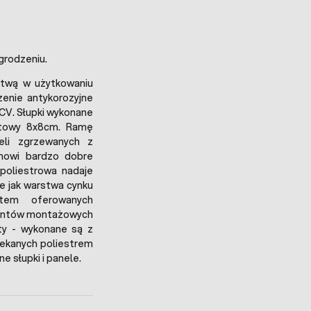
rodzeniu.
atwą w użytkowaniu
zenie antykorozyjne
CV. Słupki wykonane
ratowy 8x8cm. Ramę
eli zgrzewanych z
nowi bardzo dobre
poliestrowa nadaje
e jak warstwa cynku
utem oferowanych
ementów montażowych
ty - wykonane są z
lekanych poliestrem
 słupki i panele.