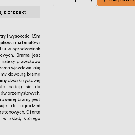
Ilość
j o produkt
y i wysokości 1,5m
akości materiałów i
tku w ogrodzeniach
łowych. Brama jest
 należy prawidłowo
brama wjazdowa jaką
żemy dowolną bramę
ramy dwuskrzydłowej
ale nadają się do
tów przemysłowych,
erowanej bramy jest
asuje do ogrodzeń
 betonowych. Oferta
 w skład, którego