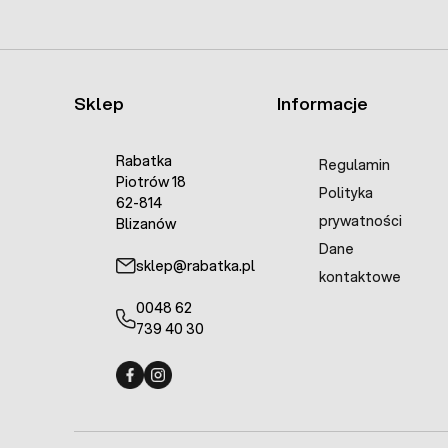
Sklep
Informacje
Rabatka
Regulamin
Piotrów 18
Polityka
62-814
prywatności
Blizanów
Dane
sklep@rabatka.pl
kontaktowe
0048 62
739 40 30
Fermo - facebook
Fermo - Instagram