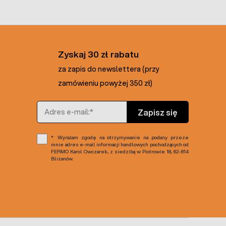
Zyskaj 30 zł rabatu
za zapis do newslettera (przy
zamówieniu powyżej 350 zł)
Adres e-mail
Zapisz się
Wyrażam zgodę na otrzymywanie na podany przeze
mnie adres e-mail informacji handlowych pochodzących od
FERMO Karol Owczarek, z siedzibą w Piotrowie 18, 62-814
Blizanów.