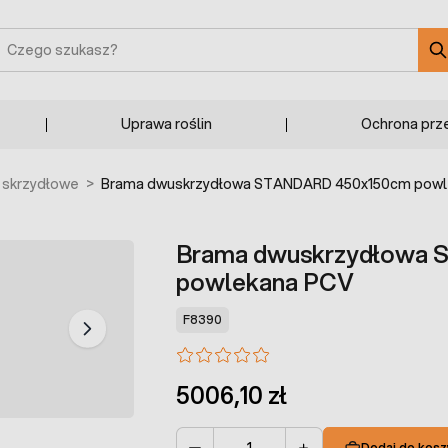
zukaj
Uprawa roślin
Ochrona prz
 skrzydłowe
>
Brama dwuskrzydłowa STANDARD 450x150cm powl
Brama dwuskrzydłowa
powlekana PCV
F8390
5006,10 zł
Dodaj do kosz