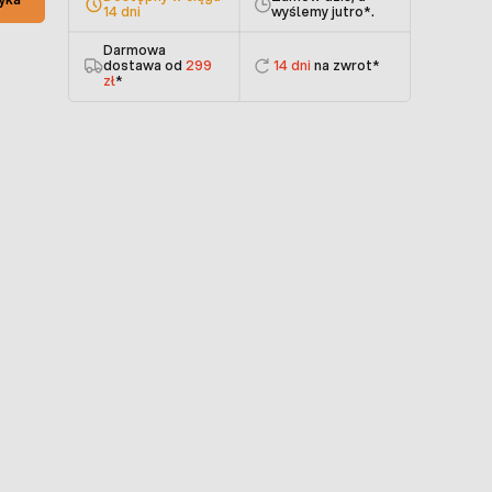
14 dni
wyślemy jutro
*.
Darmowa
dostawa od
299
14 dni
na zwrot*
zł
*