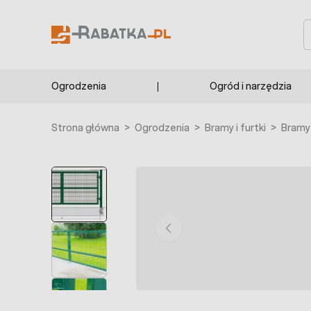
Przejdź do treści
S
Ogrodzenia
Ogród i narzędzia
Strona główna
>
Ogrodzenia
>
Bramy i furtki
>
Bramy