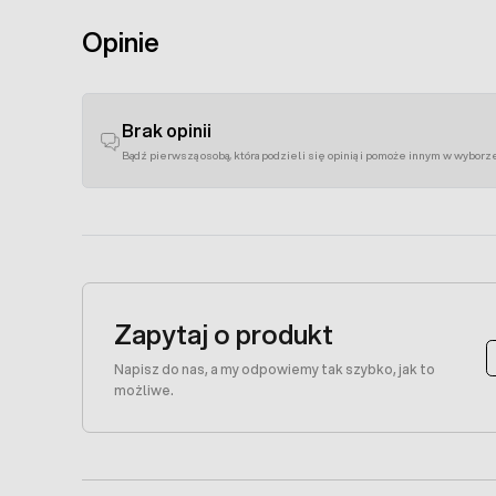
Opinie
Brak opinii
Bądź pierwszą osobą, która podzieli się opinią i pomoże innym w wyborz
Zapytaj o produkt
Napisz do nas, a my odpowiemy tak szybko, jak to
możliwe.