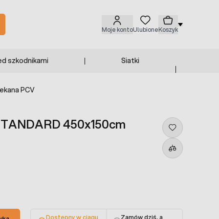
Moje konto
Ulubione
Koszyk
ed szkodnikami
Siatki
ekana PCV
 STANDARD 450x150cm
Dostępny w ciągu
Zamów dziś, a
yka