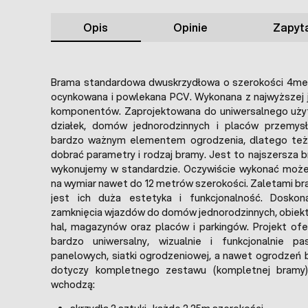
Opis
Opinie
Zapyta
Brama standardowa dwuskrzydłowa o szerokości 4metr
ocynkowana i powlekana PCV. Wykonana z najwyższej j
komponentów. Zaprojektowana do uniwersalnego uży
działek, domów jednorodzinnych i placów przemys
bardzo ważnym elementem ogrodzenia, dlatego też
dobrać parametry i rodzaj bramy. Jest to najszersza 
wykonujemy w standardzie. Oczywiście wykonać mo
na wymiar nawet do 12 metrów szerokości. Zaletami b
jest ich duża estetyka i funkcjonalność. Doskon
zamknięcia wjazdów do domów jednorodzinnych, obiek
hal, magazynów oraz placów i parkingów. Projekt of
bardzo uniwersalny, wizualnie i funkcjonalnie p
panelowych, siatki ogrodzeniowej, a nawet ogrodzeń
dotyczy kompletnego zestawu (kompletnej bramy)
wchodzą: