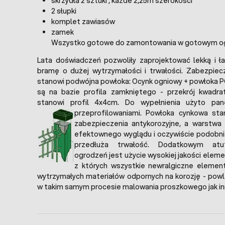
skrzydła 2 sztuki , każde 2,25m szerokości
2 słupki
komplet zawiasów
zamek
Wszystko gotowe do zamontowania w gotowym og
Lata doświadczeń pozwoliły zaprojektować lekką i ł
bramę o dużej wytrzymałości i trwałości. Zabezpiec
stanowi podwójna powłoka: Ocynk ogniowy + powłoka P
są na bazie profila zamkniętego - przekrój kwad
stanowi profil 4x4cm. Do wypełnienia użyto pan
przeprofilowaniami.
Powłoka cynkowa sta
zabezpieczenia antykorozyjne, a warstwa 
efektownego wyglądu i oczywiście podobni
przedłuża trwałość. Dodatkowym at
ogrodzeń jest użycie wysokiej jakości el
z których wszystkie newralgiczne elemen
wytrzymałych materiałów odpornych na korozję - pow
w takim samym procesie malowania proszkowego jak inne