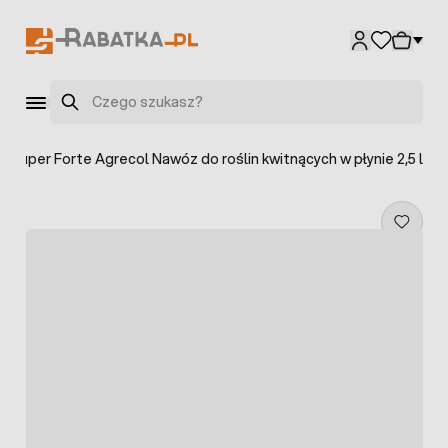
Przejdź do treści
Szukaj
 Super Forte Agrecol Nawóz do roślin kwitnących w płynie 2,5 l