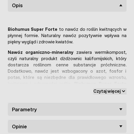
Opis
Biohumus Super Forte
to nawóz do roślin kwitnących w
płynnej formie. Naturalny nawóz pozytywnie wpływa na
piękny wygląd i zdrowie kwiatów.
Nawóz organiczno-mineralny
zawiera wermikompost,
czyli naturalny produkt dżdżownic kalifornijskich, który
dostarcza roślinom cenne substancje próchniczne.
Dodatkowo, nawóz jest wzbogacony o azot, fosfor i
potas, które są niezbędne dla prawidłowego wzrostu,
kwitnienia i odporności roślin.
Biohumus Super Forte
Agrecol
nadaje się do stosowania zarówno w domu, na
Czytaj więcej
balkonie, na tarasie, jak i w ogrodzie.
Parametry
Opinie