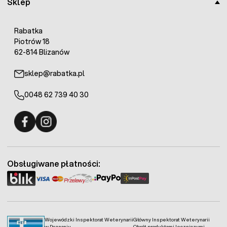
Sklep
Rabatka
Piotrów 18
62-814 Blizanów
sklep@rabatka.pl
0048 62 739 40 30
Fermo - facebook
Fermo - Instagram
Obsługiwane płatności:
Wojewódzki Inspektorat Weterynarii
Główny Inspektorat Weterynarii
w Poznaniu
Obrót produktami leczniczymi