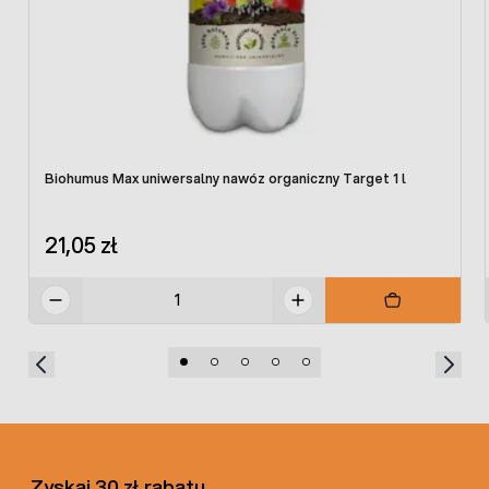
witalność
sprawia, że kwiaty są piękne i zdrowe
Skład nawozu Biohumus Super Forte:
Biohumus Max uniwersalny nawóz organiczny Target 1 l
azot (N) – 1%
fosfor (P2O5) – 0,5%
21,05 zł
potas (K2O) – 1,5%
wermikompost – produkt dżdżownic kalifornijskich
Dawkowanie nawozu Biohumus Super Forte
do roślin
kwitnących zależy od rodzaju i okresu uprawy roślin:
Rośliny doniczkowe w mieszkaniu, na balkonie i
tarasie: 35 ml nawozu rozcieńczyć w 1 litrze wody.
W okresie od lutego do września rośliny nawozić
przy każdym podlewaniu. W okresie od
października do stycznia rośliny nawozić co 1-2
Zyskaj 30 zł rabatu