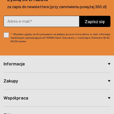
tygodnie.
za zapis do newslettera (przy zamówieniu powyżej 350 zł)
Rośliny ozdobne uprawiane w ogrodach: 35 ml
nawozu rozcieńczyć w 1 litrze wody i tym
Adres e-mail
roztworem podlewać 1 raz w tygodniu od
Zapisz się
początku kwietnia do końca sierpnia.
W naszej ofercie dostępne są również
podłoża
Wyrażam zgodę na otrzymywanie na podany przeze mnie adres e-mail informacji
handlowych pochodzących od FERMO Karol Owczarek, z siedzibą w Piotrowie 18, 62-
ogrodnicze
oraz inne
nawozy do kwiatów
.
814 Blizanów.
Informacje
Zakupy
Współpraca