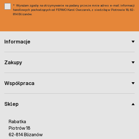
Wyrażam zgodę na otrzymywanie na podany przeze mnie adres e-mail informacji
handlowych pochodzących od FERMO Karol Owczarek, z siedzibą w Piotrowie 18, 62-
814 Blizanów.
Informacje
Zakupy
Współpraca
Sklep
Rabatka
Piotrów 18
62-814 Blizanów