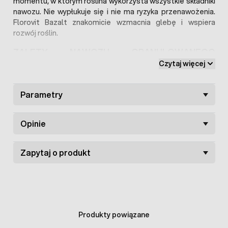
momentu, w którym roślina wykorzysta wszystkie składniki
nawozu. Nie wypłukuje się i nie ma ryzyka przenawożenia.
Florovit Bazalt znakomicie wzmacnia glebę i wspiera
rozwój roślin.
ZALETY NAWOZU GRANULOWANEGO
FLOROVIT BAZALT:
Czytaj więcej
Naturalny i bezpieczny,
Parametry
Zawiera 13 składników mineralnych,
Nie pyli podczas wysiewu,
Zapewnia zdrowe i dorodne plony.
Opinie
JAK STOSOWAĆ NAWÓZ BAZALT FLOROVIT?
Zapytaj o produkt
Całorocznie
: 200 – 300 kg/ha,
Co kilka lat
: 1,5 – 2 tony/ha,
Przy nasadzeniach drzew i krzewów
: 100 – 200 g
w dołek nasadzeniowy,
Dodatek do kompostu
: 20 – 30 kg/ m3
Produkty powiązane
kompostu.