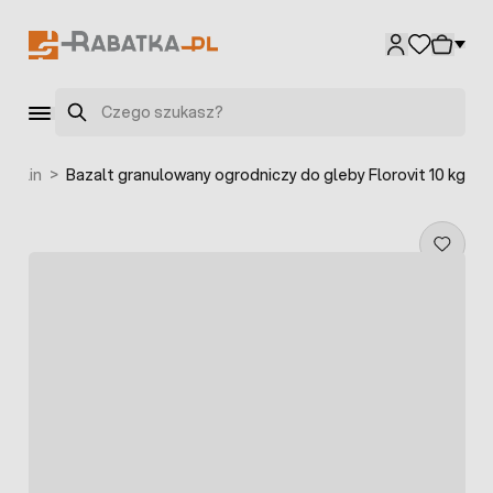
Przejdź do treści
Szukaj
roślin
>
Bazalt granulowany ogrodniczy do gleby Florovit 10 kg