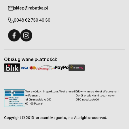
sklep@rabatka.pl
0048 62 739 40 30
Fermo - facebook
Fermo - Instagram
Obsługiwane płatności:
Wojewódzki Inspektorat Weterynarii
Główny Inspektorat Weterynarii
w Poznaniu
Obrót produktami leczniczymi
ul. Grunwaldzka 250
OTC na odległość
60-166 Poznań
Copyright © 2013-present Magento, Inc. All rights reserved.