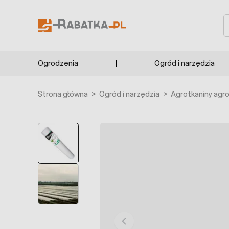
Przejdź do treści
S
Ogrodzenia
Ogród i narzędzia
Strona główna
>
Ogród i narzędzia
>
Agrotkaniny agr