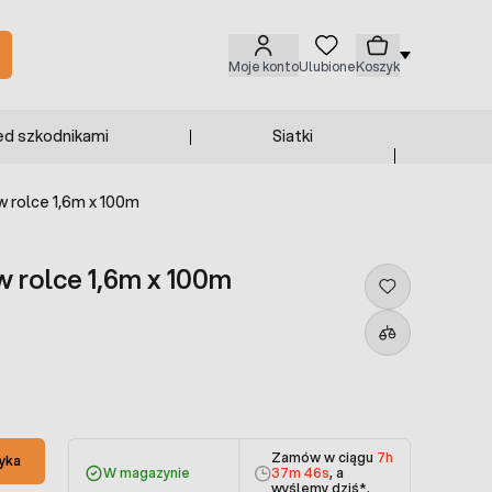
Moje konto
Ulubione
Koszyk
ed szkodnikami
Siatki
w rolce 1,6m x 100m
w rolce 1,6m x 100m
Zamów w ciągu
7h
yka
W magazynie
37m 46s
, a
wyślemy dziś
*.