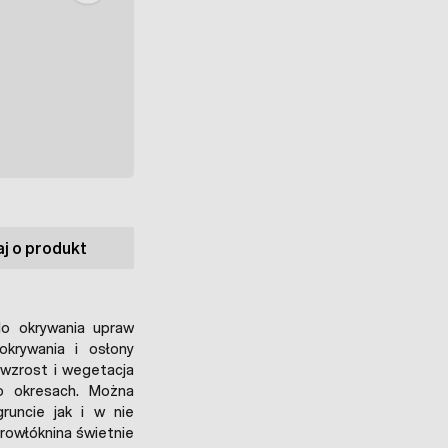
j o produkt
do okrywania upraw
krywania i osłony
wzrost i wegetacja
o okresach. Można
runcie jak i w nie
rowłóknina świetnie