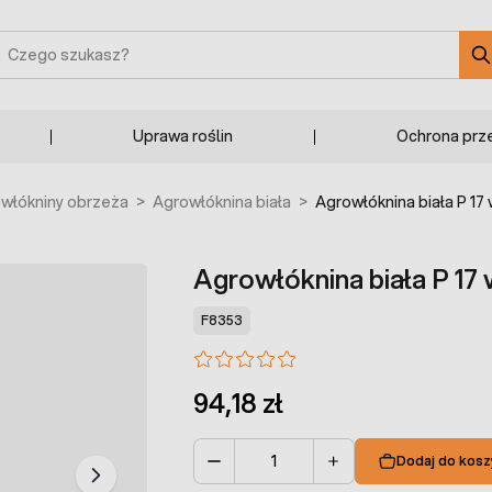
zukaj
Uprawa roślin
Ochrona prz
owłókniny obrzeża
>
Agrowłóknina biała
>
Agrowłóknina biała P 17 
Agrowłóknina biała P 17 
F8353
94,18 zł
Dodaj do kosz
Ilość