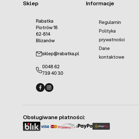
Sklep
Informacje
Rabatka
Regulamin
Piotrów 18
Polityka
62-814
prywatności
Blizanów
Dane
sklep@rabatka.pl
kontaktowe
0048 62
739 40 30
Fermo - facebook
Fermo - Instagram
Obsługiwane płatności: