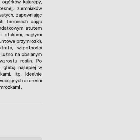
, ogórków, kalarepy,
zesnej, ziemniaków
watych, zapewniając
ch terminach dając
 Dodatkowym atutem
i ptakami, nagłymi
untowe przymrozki),
rata, wilgotności
 luźno na obsianym
zrostu roślin. Po
 glebą najlepiej w
ami, itp. Idealnie
owocujących czereśni
mrozkami .