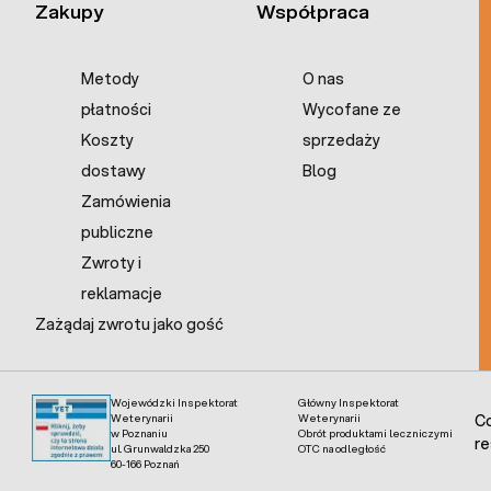
Zakupy
Współpraca
Metody
O nas
płatności
Wycofane ze
Koszty
sprzedaży
dostawy
Blog
Zamówienia
publiczne
Zwroty i
reklamacje
Zażądaj zwrotu jako gość
Wojewódzki Inspektorat
Główny Inspektorat
Weterynarii
Weterynarii
Co
w Poznaniu
Obrót produktami leczniczymi
re
ul. Grunwaldzka 250
OTC na odległość
60-166 Poznań