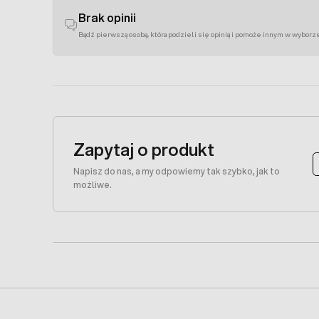
Brak opinii
Bądź pierwszą osobą, która podzieli się opinią i pomoże innym w wyborz
Zapytaj o produkt
Napisz do nas, a my odpowiemy tak szybko, jak to
możliwe.