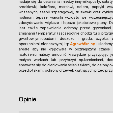
nadaje się do osłaniania miedzy innymi:kapusty, sałaty
rzodkiewki, kalafiora, marchwi, selera, papryki wc
wczesnych, fasoli szparagowej, truskawki oraz dynio
roślinom lepsze warunki wzrostu we wcześniejszy
zdecydowanie większe i lepsze jakościowo plony.
jest także zapewnienie ochrony przed gryzoniami 
zmianami temperatur (szczególnie chodzi tu o przygr
gwałtownymiopadami deszczu i gradu, szybka, ut
oparzeniami słonecznymi, itp.
Agrowłókninę
układamy
areale aby nie krępowała w późniejszym czasie w
rozłożeniu należy umocnić krawędzie przysypując je
małych workach lub przyłożyć np.kamieniami, desk
sprawdza się do cieniowania ścian szklarni, do osłony 
przed ptakami, ochrony drzewek kwitnących przed przy
Opinie