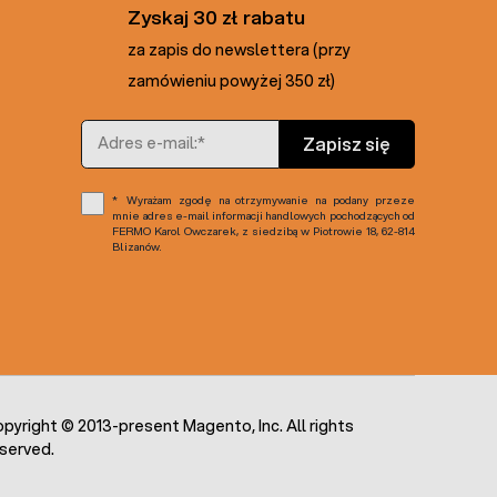
Zyskaj 30 zł rabatu
za zapis do newslettera (przy
zamówieniu powyżej 350 zł)
Adres e-mail
Zapisz się
Wyrażam zgodę na otrzymywanie na podany przeze
mnie adres e-mail informacji handlowych pochodzących od
FERMO Karol Owczarek, z siedzibą w Piotrowie 18, 62-814
Blizanów.
pyright © 2013-present Magento, Inc. All rights
served.